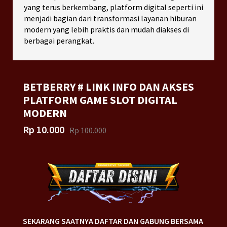
yang terus berkembang, platform digital seperti ini
menjadi bagian dari transformasi layanan hiburan
modern yang lebih praktis dan mudah diakses di
berbagai perangkat.
BETBERRY # LINK INFO DAN AKSES
PLATFORM GAME SLOT DIGITAL
MODERN
Rp 10.000
Translation
Translation
Rp 100.000
missing:
missing:
en.products.general.regular_price
en.products.general.sale_price
SEKARANG SAATNYA DAFTAR DAN GABUNG BERSAMA