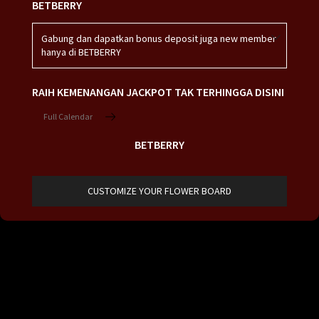
BETBERRY
Gabung dan dapatkan bonus deposit juga new member
hanya di BETBERRY
RAIH KEMENANGAN JACKPOT TAK TERHINGGA DISINI
BETBERRY
CUSTOMIZE YOUR FLOWER BOARD
BETBERRY menyediakan informasi dan akses platform game slot
digital modern dengan sistem yang dirancang lebih stabil dan
responsif untuk berbagai perangkat. Dengan tampilan yang
praktis serta navigasi yang mudah digunakan, pengguna dapat
menikmati pengalaman akses online yang lebih nyaman dan
efisien.