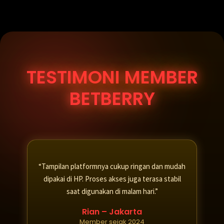
TESTIMONI MEMBER
BETBERRY
“Tampilan platformnya cukup ringan dan mudah
dipakai di HP. Proses akses juga terasa stabil
saat digunakan di malam hari.”
Rian – Jakarta
Member sejak 2024