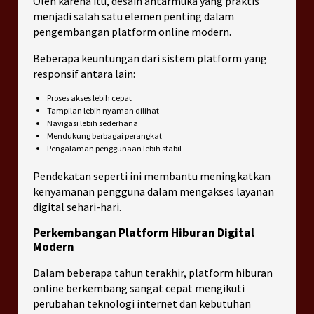
Oleh karena itu, desain antarmuka yang praktis
menjadi salah satu elemen penting dalam
pengembangan platform online modern.
Beberapa keuntungan dari sistem platform yang
responsif antara lain:
Proses akses lebih cepat
Tampilan lebih nyaman dilihat
Navigasi lebih sederhana
Mendukung berbagai perangkat
Pengalaman penggunaan lebih stabil
Pendekatan seperti ini membantu meningkatkan
kenyamanan pengguna dalam mengakses layanan
digital sehari-hari.
Perkembangan Platform Hiburan Digital
Modern
Dalam beberapa tahun terakhir, platform hiburan
online berkembang sangat cepat mengikuti
perubahan teknologi internet dan kebutuhan