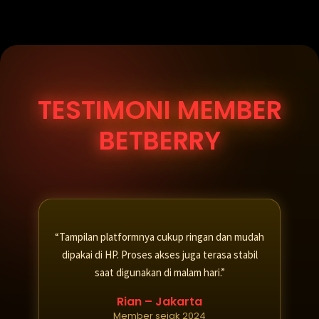
TESTIMONI MEMBER
BETBERRY
“Tampilan platformnya cukup ringan dan mudah
dipakai di HP. Proses akses juga terasa stabil
saat digunakan di malam hari.”
Rian – Jakarta
Member sejak 2024