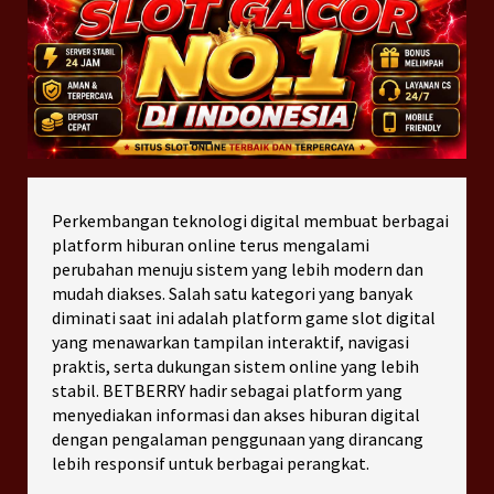
Perkembangan teknologi digital membuat berbagai
platform hiburan online terus mengalami
perubahan menuju sistem yang lebih modern dan
mudah diakses. Salah satu kategori yang banyak
diminati saat ini adalah platform game slot digital
yang menawarkan tampilan interaktif, navigasi
praktis, serta dukungan sistem online yang lebih
stabil. BETBERRY hadir sebagai platform yang
menyediakan informasi dan akses hiburan digital
dengan pengalaman penggunaan yang dirancang
lebih responsif untuk berbagai perangkat.