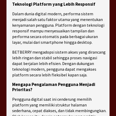
Teknologi Platform yang Lebih Responsif
Dalam dunia digital modern, performa sistem
menjadi salah satu faktor utama yang menentukan
kenyamanan pengguna. Platform dengan teknologi
responsif mampu menyesuaikan tampilan dan
performa secara otomatis pada berbagai ukuran
layar, mulai dari smartphone hingga desktop.
BETBERRY mengadopsi sistem akses yang dirancang
lebih ringan dan stabil sehingga proses navigasi
dapat berjalan lebih efisien. Dengan dukungan
teknologi modern, pengguna dapat mengakses
platform secara lebih fleksibel kapan saja.
Mengapa Pengalaman Pengguna Menjadi
Prioritas?
Pengguna digital saat ini cenderung memilih
platform yang memiliki struktur halaman
sederhana, cepat diakses, dan tidak membingungkan.