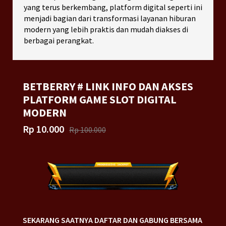
yang terus berkembang, platform digital seperti ini
menjadi bagian dari transformasi layanan hiburan
modern yang lebih praktis dan mudah diakses di
berbagai perangkat.
BETBERRY # LINK INFO DAN AKSES
PLATFORM GAME SLOT DIGITAL
MODERN
Rp 10.000
Translation
Translation
Rp 100.000
missing:
missing:
en.products.general.regular_price
en.products.general.sale_price
SEKARANG SAATNYA DAFTAR DAN GABUNG BERSAMA