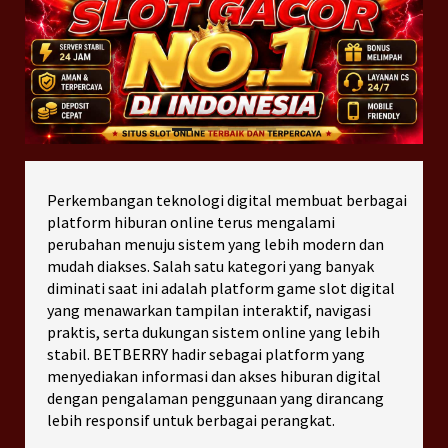
Perkembangan teknologi digital membuat berbagai
platform hiburan online terus mengalami
perubahan menuju sistem yang lebih modern dan
mudah diakses. Salah satu kategori yang banyak
diminati saat ini adalah platform game slot digital
yang menawarkan tampilan interaktif, navigasi
praktis, serta dukungan sistem online yang lebih
stabil. BETBERRY hadir sebagai platform yang
menyediakan informasi dan akses hiburan digital
dengan pengalaman penggunaan yang dirancang
lebih responsif untuk berbagai perangkat.