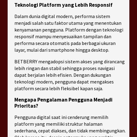
Teknologi Platform yang Lebih Responsif
Dalam dunia digital modern, performa sistem
menjadi salah satu faktor utama yang menentukan
kenyamanan pengguna. Platform dengan teknologi
responsif mampu menyesuaikan tampilan dan
performa secara otomatis pada berbagai ukuran
layar, mulai dari smartphone hingga desktop.
BETBERRY mengadopsi sistem akses yang dirancang
lebih ringan dan stabil sehingga proses navigasi
dapat berjalan lebih efisien. Dengan dukungan
teknologi modern, pengguna dapat mengakses
platform secara lebih fleksibel kapan saja.
Mengapa Pengalaman Pengguna Menjadi
Prioritas?
Pengguna digital saat ini cenderung memilih
platform yang memiliki struktur halaman
sederhana, cepat diakses, dan tidak membingungkan.