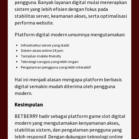
pengguna. Banyak layanan digital mulai menerapkan
sistem yang lebih efisien dengan fokus pada
stabilitas server, keamanan akses, serta optimalisasi
performa website.
Platform digital modern umumnya mengutamakan:
Infrastruktur server yang stabil
Sistem akses online 24 jam
Tampilan mobile-friendly
Teknologi navigasi yang lebih ringan
Pengalaman pengguna yang lebih interaktif
Hal ini menjadi alasan mengapa platform berbasis
digital semakin mudah diterima oleh pengguna
modern.
Kesimpulan
BETBERRY hadir sebagai platform game slot digital
modern yang mengutamakan kenyamanan akses,
stabilitas sistem, dan pengalaman pengguna yang
lebih responsif. Dengan dukungan teknologi online