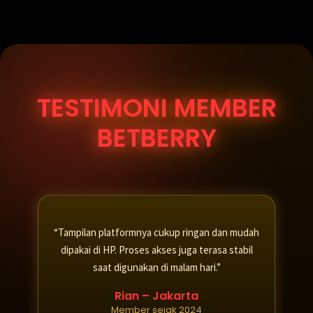
TESTIMONI MEMBER
BETBERRY
“Tampilan platformnya cukup ringan dan mudah
dipakai di HP. Proses akses juga terasa stabil
saat digunakan di malam hari.”
Rian – Jakarta
Member sejak 2024